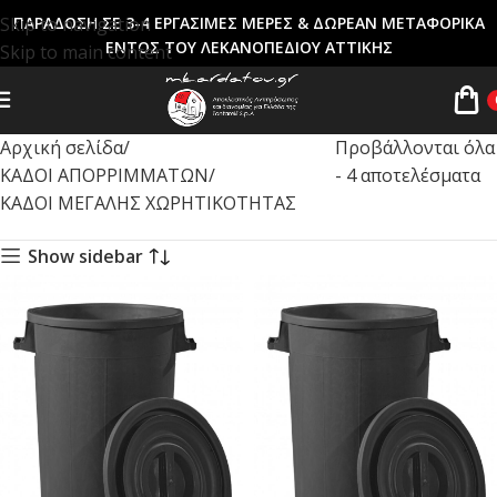
Skip to navigation
ΠΑΡΑΔΟΣΗ ΣΕ 3-4 ΕΡΓΑΣΙΜΕΣ ΜΕΡΕΣ & ΔΩΡΕΑΝ ΜΕΤΑΦΟΡΙΚΑ
ΕΝΤΟΣ ΤΟΥ ΛΕΚΑΝΟΠΕΔΙΟΥ ΑΤΤΙΚΗΣ
Skip to main content
Αρχική σελίδα
Προβάλλονται όλα
ΚΑΔΟΙ ΑΠΟΡΡΙΜΜΑΤΩΝ
- 4 αποτελέσματα
ΚΑΔΟΙ ΜΕΓΑΛΗΣ ΧΩΡΗΤΙΚΟΤΗΤΑΣ
Show sidebar