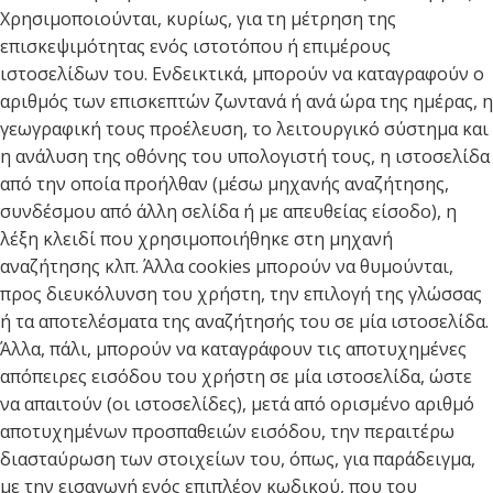
Χρησιμοποιούνται, κυρίως, για τη μέτρηση της
επισκεψιμότητας ενός ιστοτόπου ή επιμέρους
ιστοσελίδων του. Ενδεικτικά, μπορούν να καταγραφούν ο
αριθμός των επισκεπτών ζωντανά ή ανά ώρα της ημέρας, η
γεωγραφική τους προέλευση, το λειτουργικό σύστημα και
η ανάλυση της οθόνης του υπολογιστή τους, η ιστοσελίδα
από την οποία προήλθαν (μέσω μηχανής αναζήτησης,
συνδέσμου από άλλη σελίδα ή με απευθείας είσοδο), η
λέξη κλειδί που χρησιμοποιήθηκε στη μηχανή
αναζήτησης κλπ. Άλλα cookies μπορούν να θυμούνται,
προς διευκόλυνση του χρήστη, την επιλογή της γλώσσας
ή τα αποτελέσματα της αναζήτησής του σε μία ιστοσελίδα.
Άλλα, πάλι, μπορούν να καταγράφουν τις αποτυχημένες
απόπειρες εισόδου του χρήστη σε μία ιστοσελίδα, ώστε
να απαιτούν (οι ιστοσελίδες), μετά από ορισμένο αριθμό
αποτυχημένων προσπαθειών εισόδου, την περαιτέρω
διασταύρωση των στοιχείων του, όπως, για παράδειγμα,
με την εισαγωγή ενός επιπλέον κωδικού, που του